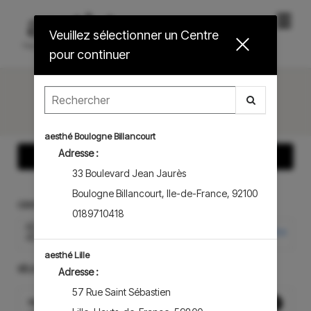
Menu
.
Veuillez sélectionner un Centre
princip
pour continuer
Choisir la langue
aesthé Boulogne Billancourt
Adresse :
Afficher More Information
33 Boulevard Jean Jaurès
Boulogne Billancourt
,
Ile-de-France
,
92100
CENTRE
0189710418
AESTHÉ MARAIS – PARIS
Rechercher Centre
4ÈME
aesthé Lille
SÉLECTIONNER UN PRESTATION
Adresse :
57 Rue Saint Sébastien
HydraFacial x FIRN – Édition Exclusive