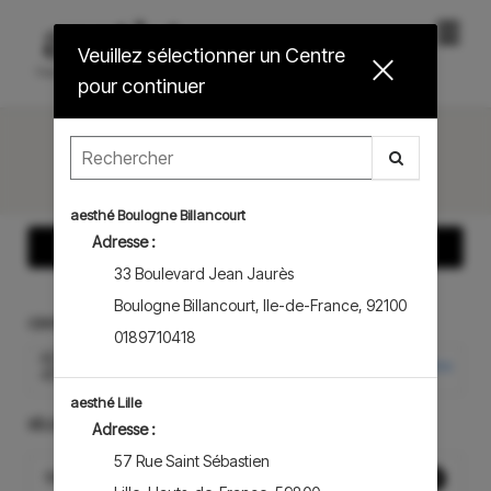
Menu
.
Veuillez sélectionner un Centre
princip
pour continuer
Choisir la langue
aesthé Boulogne Billancourt
Adresse :
Afficher More Information
33 Boulevard Jean Jaurès
Boulogne Billancourt
,
Ile-de-France
,
92100
CENTRE
0189710418
AESTHÉ MARAIS – PARIS
Rechercher Centre
4ÈME
aesthé Lille
SÉLECTIONNER UN PRESTATION
Adresse :
57 Rue Saint Sébastien
Consultation épilation laser (offerte)