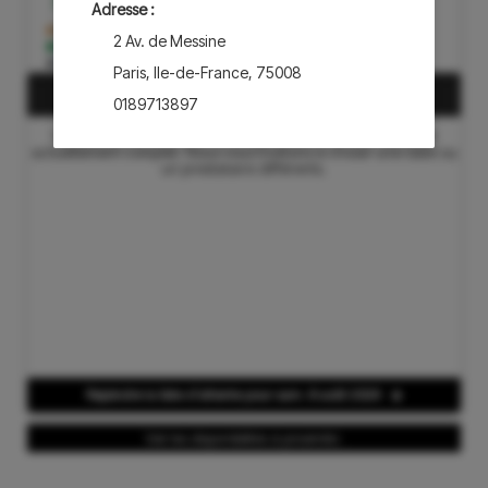
31
Adresse :
la liste d'attente
2 Av. de Messine
Disponible
Pas de créneaux
Paris
,
Ile-de-France
,
75008
Créneaux disponibles pour le sam. 8 août 2026
0189713897
Veuillez nous excuser, notre agenda de rendez-vous est
actuellement complet.​ Nous vous invitions à choisir une date ou
un prestataire différents.​
aesthé Sentier – Paris 2ème
Adresse :
43 Rue d'Aboukir
Paris
,
Ile-de-France
,
75002
0183988743
aesthé Vaneau – Paris 7ème
Adresse :
Rejoindre la liste d'attente pour sam. 8 août 2026
82 Rue Vaneau
Voir les disponibilités à proximité :
Paris
,
Ile-de-France
,
75007
0189710419