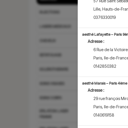
57 Rue Saint Sébas
Une consultation pe
Lille
,
Hauts-de-Fra
médecin esthétique 
INJECTIONS
bénéficier ...
Affiche
0376330019
LASERS MEDICAUX
aesthé Lafayette – Paris 9
CHEVEUX
Adresse :
6 Rue de la Victoire
DETATOUAGE
Paris
,
Ile-de-Franc
0142850382
SCLEROTHERAPIE
aesthé Marais – Paris 4ème
SOINS VISAGES
Adresse :
SOINS CORPS
29 rue françois Mir
Paris
,
Ile-de-Franc
EPILATION LASER
0140619158
FEMME