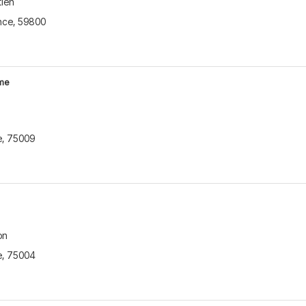
tien
rsonnalisée avec un
nce
,
59800
pour évaluer votre peau et
r plus
ème
A
e
,
75009
T
E
on
e
,
75004