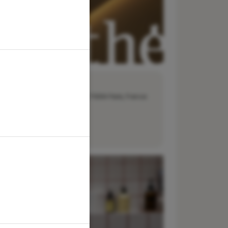
dresse :
29 rue François Miron, 75004 Paris, France
éléphone :
01 40 61 91 58
-mail :
bonjour@aesthe.com