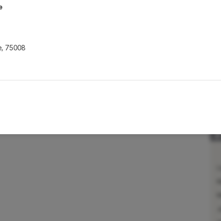
e
e
,
75008
e
,
75002
L
e
M
M
J
e
,
75007