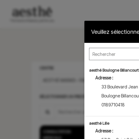
Veuillez sélectionn
CENTRE
aesthé Boulogne Billancourt
Adresse :
AESTHÉ MARAIS – PARIS 4ÈME
33 Boulevard Jean
Boulogne Billancou
SÉLECTIONNER UN PRESTATION
0189710418
Search for a prestation
aesthé Lille
Adresse :
CONSULTATION
Consultation de m
MEDICALE