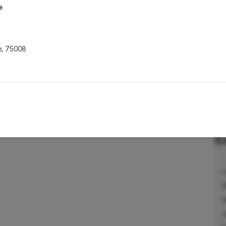
e
e
,
75008
e
,
75002
L
e
M
M
J
e
,
75007