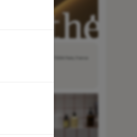
dresse :
29 rue François Miron, 75004 Paris, France
éléphone :
01 40 61 91 58
-mail :
bonjour@aesthe.com