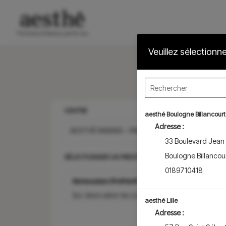
Veuillez sélectionn
CENTRE
aesthé Boulogne Billancourt
Adresse :
AESTHÉ MARAIS – PARIS 4ÈME
33 Boulevard Jean
Boulogne Billancou
SÉLECTIONNER UN PRESTATION
0189710418
Skinboosters (Profhilo®, Profhilo®Structura, ...)
Sur devis selon les zones à traiter. Dès 350€.
aesthé Lille
Adresse :