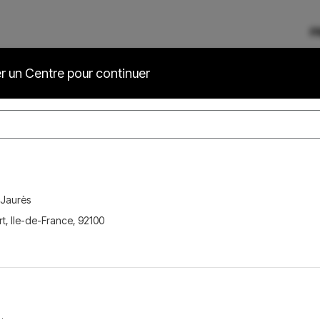
P
er un Centre pour continuer
Choisir la langue
Rechercher Centre
 Jaurès
rt
,
Ile-de-France
,
92100
350,00 €
Ajouter une autre
Prestation