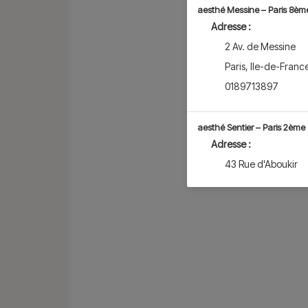
aesthé Messine – Paris 8èm
Adresse :
2 Av. de Messine
Paris
,
Ile-de-Franc
0189713897
aesthé Sentier – Paris 2ème
Adresse :
43 Rue d'Aboukir
Paris
,
Ile-de-Franc
0183988743
aesthé Vaneau – Paris 7èm
Adresse :
82 Rue Vaneau
Paris
,
Ile-de-Franc