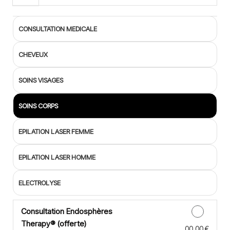
CONSULTATION MEDICALE
CHEVEUX
SOINS VISAGES
SOINS CORPS
EPILATION LASER FEMME
EPILATION LASER HOMME
ELECTROLYSE
Consultation Endosphères
Therapy® (offerte)
Discounted Price
00,00 €