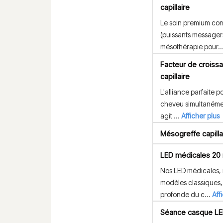
capillaire
Le soin premium co
(puissants messagers 
mésothérapie pour..
Facteur de croiss
capillaire
L'alliance parfaite po
cheveu simultanéme
agit ...
Afficher plus
Mésogreffe capill
LED médicales 20
Nos LED médicales,
modèles classiques, 
profonde du c...
Aff
Séance casque LED