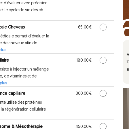
et d’évaluer avec précision
 et le cycle de vie des ch...
cale Cheveux
Discounted Price
65,00 €
médicale permet d'évaluer la
te de cheveux afin de
plus
A
laire
Discounted Price
180,00 €
T
siste à injecter un mélange
E
e, de vitamines et de
 plus
nce capillaire
Discounted Price
300,00 €
nte utilise des protéines
 la régénération cellulaire
osome & Mésothérapie
Discounted Price
450,00 €