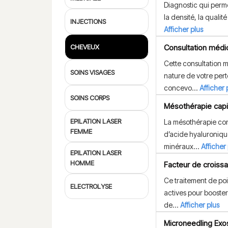
Diagnostic qui perm
la densité, la qualité
INJECTIONS
Afficher plus
CHEVEUX
Consultation médi
Cette consultation 
SOINS VISAGES
nature de votre per
concevo...
Afficher 
SOINS CORPS
Mésothérapie capil
EPILATION LASER
La mésothérapie con
FEMME
d’acide hyaluroniqu
minéraux...
Afficher
EPILATION LASER
HOMME
Facteur de croissa
Ce traitement de poi
ELECTROLYSE
actives pour booster
de...
Afficher plus
Microneedling Ex