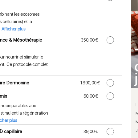
mbinant les exosomes
cellulaires) et la
.
Afficher plus
ance & Mésothérapie
Discounted Price
350,00 €
ur nourrir et stimuler le
nt. Ce protocole complet
aire Dermonine
Discounted Price
1 890,00 €
 min
Discounted Price
60,00 €
L
 incomparables aux
stimulent la régénération
M
icher plus
M
J
 capillaire
Discounted Price
39,00 €