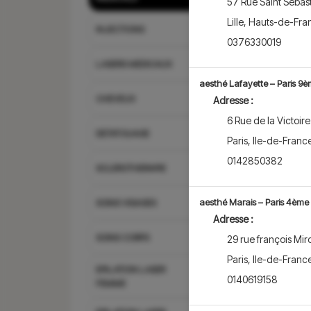
57 Rue Saint Sébas
Une consultation pe
Lille
,
Hauts-de-Fra
médecin esthétique 
INJECTIONS
bénéficier ...
Affiche
0376330019
LASERS MEDICAUX
aesthé Lafayette – Paris 9
CHEVEUX
Adresse :
6 Rue de la Victoire
DETATOUAGE
Paris
,
Ile-de-Franc
0142850382
SCLEROTHERAPIE
aesthé Marais – Paris 4ème
SOINS VISAGES
Adresse :
SOINS CORPS
29 rue françois Mir
Paris
,
Ile-de-Franc
EPILATION LASER
0140619158
FEMME