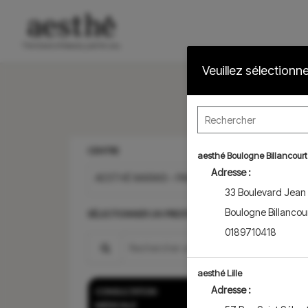
Veuillez sélectionn
CENTRE
aesthé Boulogne Billancourt
Adresse :
AESTHÉ MARAIS – PARIS 4ÈME
33 Boulevard Jean
Boulogne Billancou
SÉLECTIONNER UN PRESTATION
0189710418
Search for a prestation
aesthé Lille
Adresse :
CONSULTATION
Consultation de m
MEDICALE