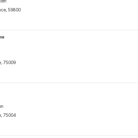
tien
rsonnalisée avec un
nce
,
59800
pour évaluer votre peau et
r plus
ème
A
e
,
75009
T
E
on
e
,
75004