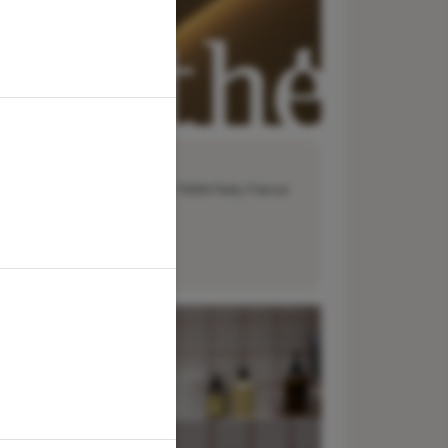
dresse :
29 rue François Miron, 75004 Paris, France
éléphone :
01 40 61 91 58
-mail :
bonjour@aesthe.com