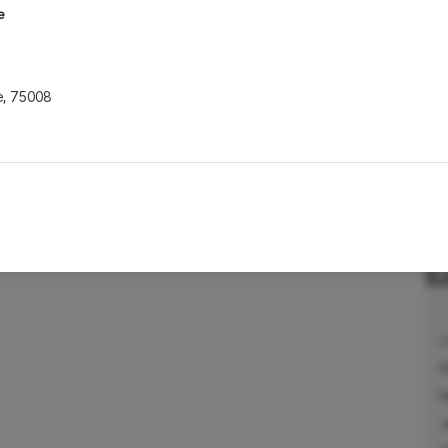
e
e
,
75008
e
,
75002
L
e
M
M
J
e
,
75007