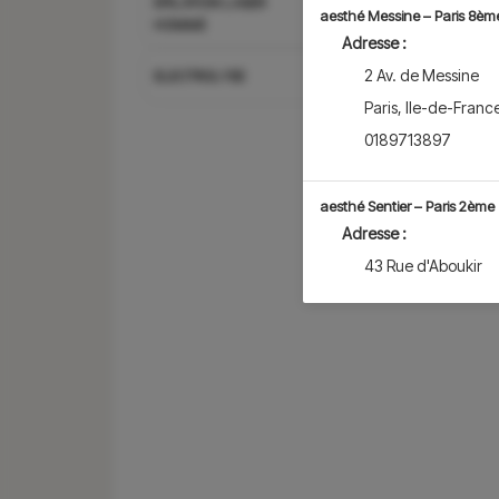
EPILATION LASER
aesthé Messine – Paris 8èm
HOMME
Adresse :
2 Av. de Messine
ELECTROLYSE
Paris
,
Ile-de-Franc
0189713897
aesthé Sentier – Paris 2ème
Adresse :
43 Rue d'Aboukir
Paris
,
Ile-de-Franc
0183988743
aesthé Vaneau – Paris 7èm
Adresse :
82 Rue Vaneau
Paris
,
Ile-de-Franc